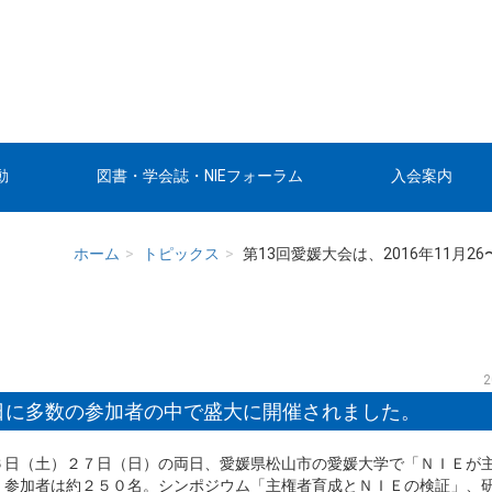
動
図書・学会誌・NIEフォーラム
入会案内
報
学会誌目次
入会のお誘い
大会
学会誌 投稿・執筆要項
個人会員 加入
賞受賞
図書
法人会員 加入
発表会
『NIEフォーラム』
ナー
『NIEフォーラム』投稿・執筆要項
践の広
ホーム
トピックス
第13回愛媛大会は、2016年11月
申込み
申込み
覧
2
〜27日に多数の参加者の中で盛大に開催されました。
６日（土）２７日（日）の両日、愛媛県松山市の愛媛大学で「ＮＩＥが
。参加者は約２５０名。シンポジウム「主権者育成とＮＩＥの検証」、