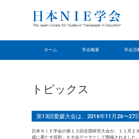
ホーム
学会概要
学会活
会長挨拶
学会会
学会規約・細則
過去の
学会誌編集規程
研究奨励
『NIEフォーラ
生徒研究
研究奨励賞規程
学会セミ
研究倫理に関す
研究・実
役員・委員会
法人会員一覧
Q&A
一覧
ム』編集規程
受賞一
る申し合わせ
場
トピックス
第13回愛媛大会は、2016年11月26
日本ＮＩＥ学会の第１３回全国研究大会が、１１月２
成に果たす役割」を大会テーマとして開催されました