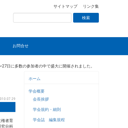
サイトマップ
リンク集
お問合せ
26〜27日に多数の参加者の中で盛大に開催されました。
ホーム
学会概要
010.07.29
会長挨拶
学会規約・細則
学会誌 編集規程
主権者育
研究分科